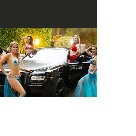
كوينشيب للترفيه